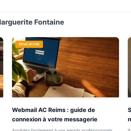
Marguerite Fontaine
ÉDUCATION
Webmail AC Reims : guide de
S
connexion à votre messagerie
n
Accédez facilement à vos emails professionnels.
S