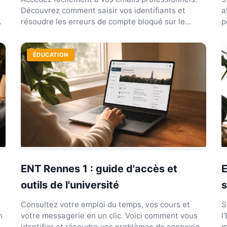
Découvrez comment saisir vos identifiants et
a
.
résoudre les erreurs de compte bloqué sur le
p
portail de Reims.
ÉDUCATION
ENT Rennes 1 : guide d'accès et
E
outils de l'université
s
Consultez votre emploi du temps, vos cours et
S
n
votre messagerie en un clic. Voici comment vous
l
identifier et résoudre vos problèmes de connexion
m