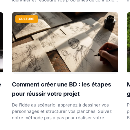
au portail.
c
CULTURE
e
Comment créer une BD : les étapes
pour réussir votre projet
g
De l'idée au scénario, apprenez à dessiner vos
P
personnages et structurer vos planches. Suivez
p
notre méthode pas à pas pour réaliser votre
B
première bande de...
t