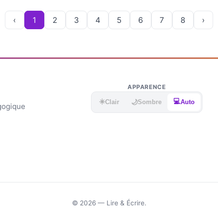
‹
1
2
3
4
5
6
7
8
›
APPARENCE
☀️
💻
🌙
Clair
Sombre
Auto
agogique
© 2026 — Lire & Écrire.