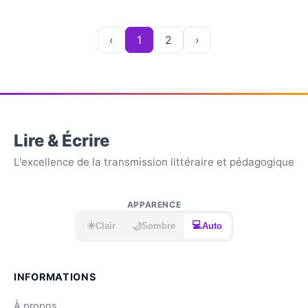
‹
1
2
›
Lire & Écrire
L'excellence de la transmission littéraire et pédagogique
APPARENCE
☀️
💻
🌙
Clair
Sombre
Auto
INFORMATIONS
À propos