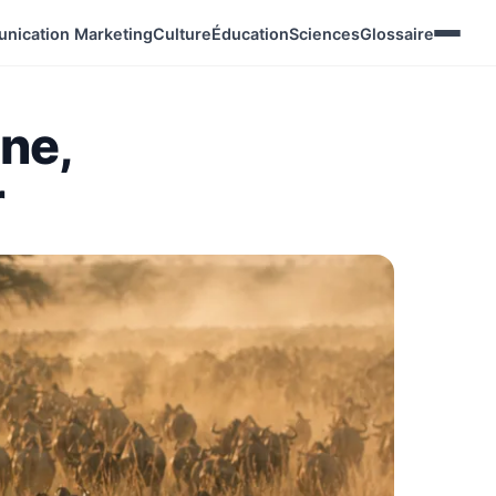
nication Marketing
Culture
Éducation
Sciences
Glossaire
ne,
r