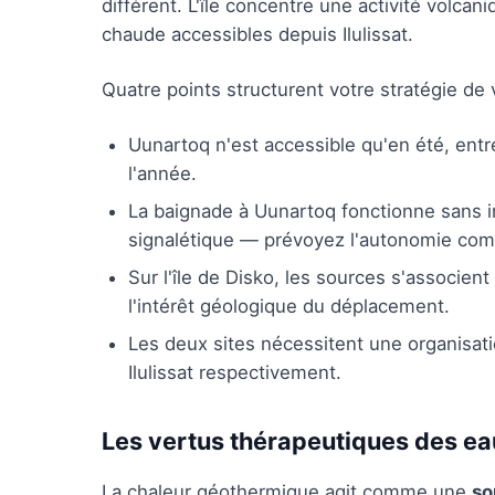
différent. L'île concentre une activité volc
chaude accessibles depuis Ilulissat.
Quatre points structurent votre stratégie de v
Uunartoq n'est accessible qu'en été, entre
l'année.
La baignade à Uunartoq fonctionne sans inf
signalétique — prévoyez l'autonomie com
Sur l'île de Disko, les sources s'associen
l'intérêt géologique du déplacement.
Les deux sites nécessitent une organisat
Ilulissat respectivement.
Les vertus thérapeutiques des e
La chaleur géothermique agit comme une
so