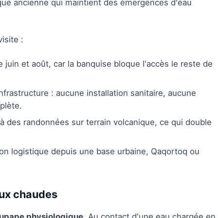
anique ancienne qui maintient des émergences d'eau
isite :
 juin et août, car la banquise bloque l'accès le reste de
rastructure : aucune installation sanitaire, aucune
plète.
t à des randonnées sur terrain volcanique, ce qui double
ion logistique depuis une base urbaine, Qaqortoq ou
aux chaudes
upape physiologique
. Au contact d'une eau chargée en