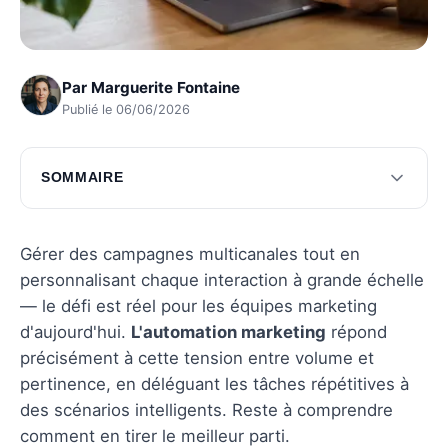
Par
Marguerite Fontaine
Publié le 06/06/2026
SOMMAIRE
Comprendre l'automation marketing
Outils essentiels pour automatiser vos
Gérer des campagnes multicanales tout en
campagnes
personnalisant chaque interaction à grande échelle
— le défi est réel pour les équipes marketing
Stratégies pour maximiser l'efficacité de
d'aujourd'hui.
L'automation marketing
répond
l'automation
précisément à cette tension entre volume et
Questions fréquentes
pertinence, en déléguant les tâches répétitives à
des scénarios intelligents. Reste à comprendre
comment en tirer le meilleur parti.