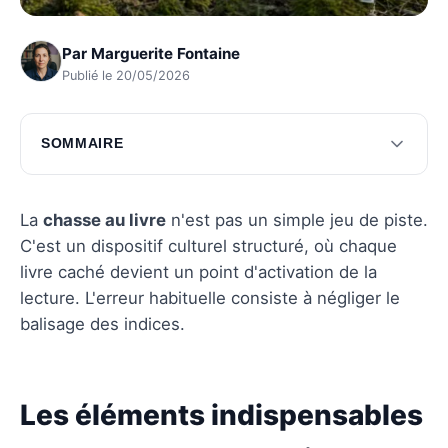
Par
Marguerite Fontaine
Publié le 20/05/2026
SOMMAIRE
Les éléments indispensables pour une chasse
au livre
La
chasse au livre
n'est pas un simple jeu de piste.
Participer efficacement à une chasse au livre
C'est un dispositif culturel structuré, où chaque
livre caché devient un point d'activation de la
Questions fréquentes
lecture. L'erreur habituelle consiste à négliger le
balisage des indices.
Les éléments indispensables