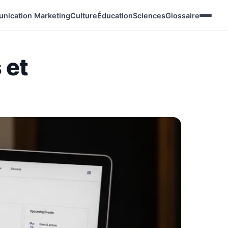
nication Marketing
Culture
Éducation
Sciences
Glossaire
 et