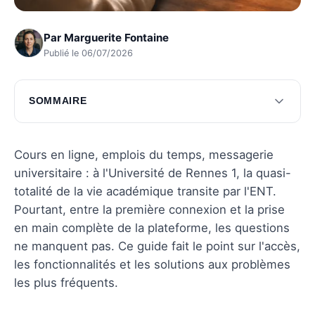
Par
Marguerite Fontaine
Publié le 06/07/2026
SOMMAIRE
Accéder à l'ent de Rennes 1
Fonctionnalités principales de l'ent
Cours en ligne, emplois du temps, messagerie
universitaire : à l'Université de Rennes 1, la quasi-
Résolution des problèmes de connexion
totalité de la vie académique transite par l'ENT.
Support et assistance pour l'ent
Pourtant, entre la première connexion et la prise
en main complète de la plateforme, les questions
Questions fréquentes
ne manquent pas. Ce guide fait le point sur l'accès,
les fonctionnalités et les solutions aux problèmes
les plus fréquents.