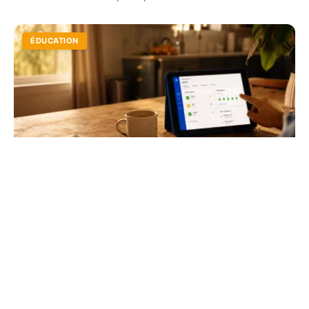
ÉDUCATION
Tout savoir sur Cybercollège : notes,
absences et connexion
Découvrez comment utiliser l'ENT pour suivre les
résultats de votre enfant, justifier une absence en un
clic et sécuriser votre accès parent ou élève.