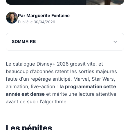
Par
Marguerite Fontaine
Publié le 30/04/2026
SOMMAIRE
Les pépites cinématographiques de 2026
Les séries qui captiveront votre attention
Le catalogue Disney+ 2026 grossit vite, et
beaucoup d'abonnés ratent les sorties majeures
Questions fréquentes
faute d'un repérage anticipé. Marvel, Star Wars,
animation, live-action :
la programmation cette
année est dense
et mérite une lecture attentive
avant de subir l'algorithme.
Les pépites