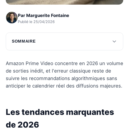
Par
Marguerite Fontaine
Publié le 25/04/2026
SOMMAIRE
Les tendances marquantes de 2026
Genres phares en 2026
Amazon Prime Video concentre en 2026 un volume
de sorties inédit, et l'erreur classique reste de
Questions fréquentes
suivre les recommandations algorithmiques sans
anticiper le calendrier réel des diffusions majeures.
Les tendances marquantes
de 2026