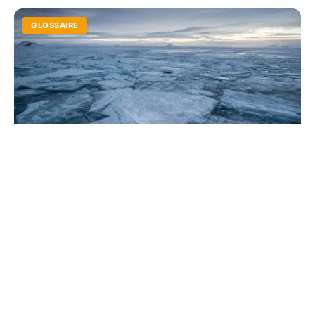
GLOSSAIRE
Baquise océan Arctique : comprendre ce
phénomène glaciaire
Explorez les secrets de la glace de mer polaire. De sa
formation complexe à son rôle vital pour l'ours polaire,
découvrez pourquoi ce géant blanc vacille.