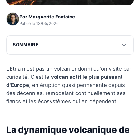
Par
Marguerite Fontaine
Publié le 13/05/2026
SOMMAIRE
La dynamique volcanique de l'etna
Les répercussions écologiques des éruptions
L'Etna n'est pas un volcan endormi qu'on visite par
curiosité. C'est le
volcan actif le plus puissant
Questions fréquentes
d'Europe
, en éruption quasi permanente depuis
des décennies, remodelant continuellement ses
flancs et les écosystèmes qui en dépendent.
La dynamique volcanique de