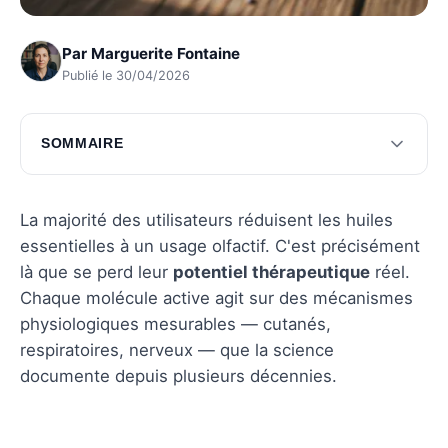
Par
Marguerite Fontaine
Publié le 30/04/2026
SOMMAIRE
Les fondamentaux des huiles essentielles
Les vertus thérapeutiques des huiles
La majorité des utilisateurs réduisent les huiles
essentielles
essentielles à un usage olfactif. C'est précisément
là que se perd leur
potentiel thérapeutique
réel.
Les utilisations pratiques des huiles
Chaque molécule active agit sur des mécanismes
essentielles
physiologiques mesurables — cutanés,
Questions fréquentes
respiratoires, nerveux — que la science
documente depuis plusieurs décennies.