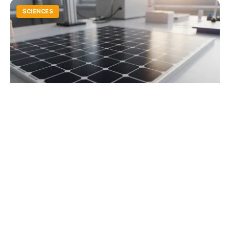
SCIENCES
L'énergie solaire : fonctionnement,
avantages et rendement
Comprenez le rôle du silicium et comparez les
rendements entre photovoltaïque et thermique.
Maîtrisez les clés d'une installation solaire performante.