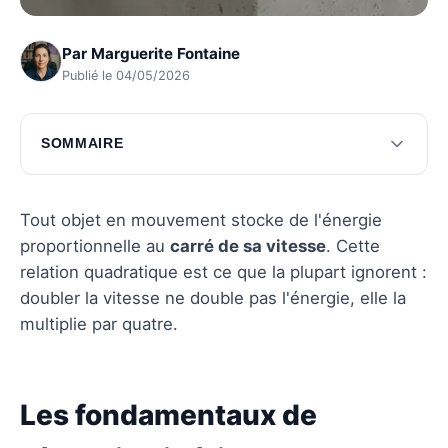
Par
Marguerite Fontaine
Publié le 04/05/2026
SOMMAIRE
Les fondamentaux de l'énergie cinétique
Les applications scientifiques de l'énergie
Tout objet en mouvement stocke de l'énergie
cinétique
proportionnelle au
carré de sa vitesse
. Cette
relation quadratique est ce que la plupart ignorent :
Questions fréquentes
doubler la vitesse ne double pas l'énergie, elle la
multiplie par quatre.
Les fondamentaux de