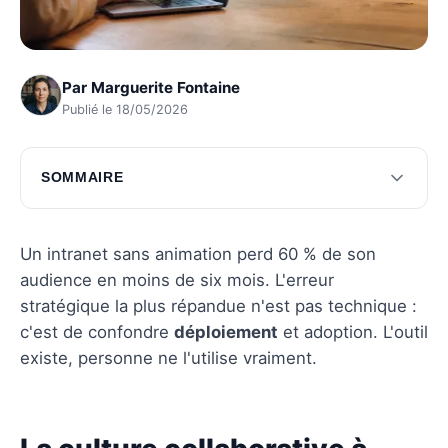
Par
Marguerite Fontaine
Publié le 18/05/2026
SOMMAIRE
La culture collaborative à travers l'intranet
Les outils interactifs pour dynamiser l'intranet
Un intranet sans animation perd 60 % de son
audience en moins de six mois. L'erreur
Questions fréquentes
stratégique la plus répandue n'est pas technique :
c'est de confondre
déploiement
et adoption. L'outil
existe, personne ne l'utilise vraiment.