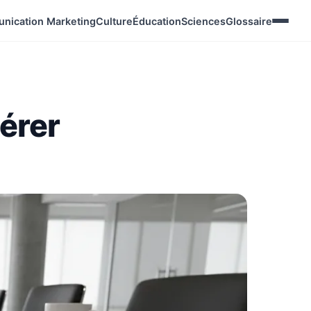
nication Marketing
Culture
Éducation
Sciences
Glossaire
érer