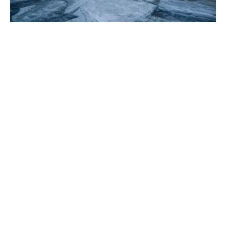
Baquise océan Arctique : comprendre ce
phénomène glaciaire
Explorez les secrets de la glace de mer polaire. De sa
formation complexe à son rôle vital pour l'ours polaire,
découvrez pourquoi ce géant blanc vacille.
Lire & Écrire
L'excellence de la transmission littéraire et pédagogique