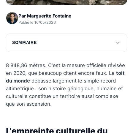
Par
Marguerite Fontaine
Publié le 16/05/2026
SOMMAIRE
L'empreinte culturelle du mont Everest
Chroniques des premières ascensions
8 848,86 mètres. C'est la mesure officielle révisée
en 2020, que beaucoup citent encore faux. Le
toit
Questions fréquentes
du monde
dépasse largement le simple record
altimétrique : son histoire géologique, humaine et
culturelle constitue un territoire aussi complexe
que son ascension.
L'empreinte culturelle du