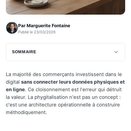
Par
Marguerite Fontaine
Publié le 23/03/2026
SOMMAIRE
L'art de personnaliser l'expérience client
Renforcer l'engagement client grâce au
La majorité des commerçants investissent dans le
phygital
digital
sans connecter leurs données physiques et
en ligne
. Ce cloisonnement est l'erreur qui détruit
Questions fréquentes
la valeur. La phygitalisation n'est pas un concept :
c'est une architecture opérationnelle à construire
méthodiquement.