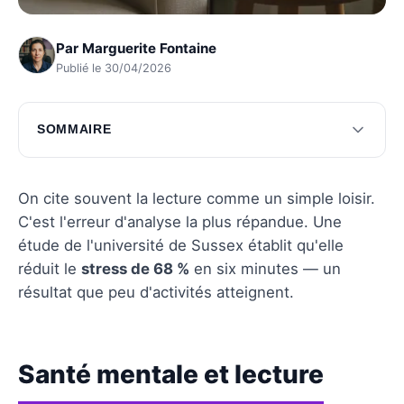
Par
Marguerite Fontaine
Publié le 30/04/2026
SOMMAIRE
Santé mentale et lecture
Les interactions sociales enrichies par la
On cite souvent la lecture comme un simple loisir.
lecture
C'est l'erreur d'analyse la plus répandue. Une
étude de l'université de Sussex établit qu'elle
Lecture consciente et pleine présence
réduit le
stress de 68 %
en six minutes — un
Questions fréquentes
résultat que peu d'activités atteignent.
Santé mentale et lecture